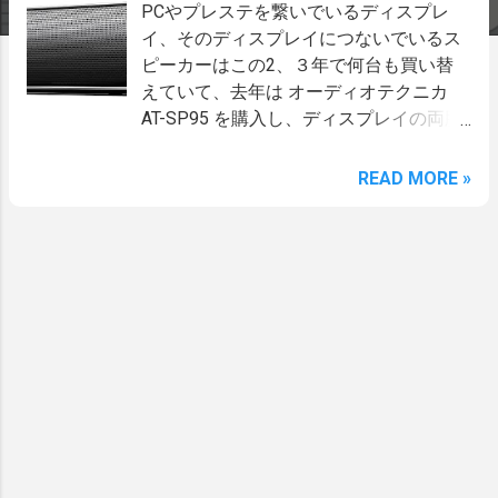
PCやプレステを繋いでいるディスプレ
イ、そのディスプレイにつないでいるス
ピーカーはこの2、３年で何台も買い替
えていて、去年は オーディオテクニカ
AT-SP95 を購入し、ディスプレイの両脇
を固めていた。 音については特に不満は
なく使えていたのだけど、自分の机のレ
READ MORE »
イアウトとしてノートＰＣの隣にディス
プレイ並べて置いており、そうするとＰ
Ｃとディスプレイの間に片方のスピーカ
ーが陣取ることになっていて、なんかジ
ャマだなと。 でも、AT-SP95の何代か前
はバー型スピーカーをディスプレイの下
に置いて使っていたのだが、そのバー型
スピーカーは長さが40cmぐらいあって、
ディスプレイの下をなかなか専有してい
た。 その後ドッキングステーションを買
った際に、ディスプレイ下を有効活用し
たいという機運が高まってり、一般的な