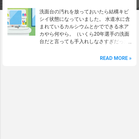
洗面台の汚れを放っておいたら結構キビ
シイ状態になっていました。 水道水に含
まれているカルシウムとかでできる水ア
カやら何やら。（いくら20年選手の洗面
台だと言っても手入れしなさすぎだった
か。） ということでキレイにしようと思
い立ち、まずは家にある物で掃除。 最初
READ MORE »
はクレンザーを使ってスポンジでゴシゴ
シ。結果はちょっとは薄くなったけどほ
とんど取れず。 次は激落ちくん（メラミ
ンスポンジ）でゴシゴシ。結果は変わら
ず。 他にも洗剤をつけてはスポンジでゴ
シゴシしたけれど、ほとんど元と変わら
ない。 水アカは強し。 もう別のアプロー
チしかない！と探して見つけたのが以下
の陶器の洗面台・便座のお掃除グッズ。
コニシ こすってクリーン Amazon 楽天市
場 スポンジと言うかほぼサンドペーパー