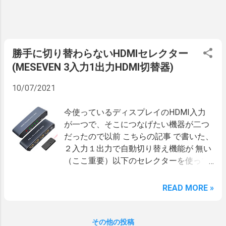
ですけどね。 使い方は洗面台をこれで擦
るだけ。簡単。 ちょっとした条件として
乾いている状態でやるのと、あまり強い
力を入れないというところがキモ。 （乾
勝手に切り替わらないHDMIセレクター
いてないと汚れが取りずらくなるし、力
(MESEVEN 3入力1出力HDMI切替器)
を入れすぎるとキズをつけちゃうという
事ですね。） あと、注意事項にカラー便
10/07/2021
器には使わないでくださいと書いてあり
ました。 カラーの物を使ってないので分
今使っているディスプレイのHDMI入力
からないですが、擦るとキズが出やすい
が一つで、そこにつなげたい機器が二つ
のでしょうかね。 さっそく以下の写真
だったので以前 こちらの記事 で書いた、
の、水アカなどが取れない洗面台で使っ
２入力１出力で自動切り替え機能が 無い
てみました。 (*/ω ＼ *)きたない 水気を
（ここ重要）以下のセレクターを使って
とってから、数十秒こすったところ… (
いました。 しかし、とうとうHDMI接続
˶˙º˙˶ )おー 結構、思いのほか、落ちまし
したい機器が三つになったため、３入力
READ MORE »
た。 しかも上に書いたようにゴシゴシし
のセレクターを新しく買うことにしたの
た時間は、一か所につき数十秒ぐらいで
でした。 （ちなみに三台目の機器は苦節
ここまで落ちました。 陶器自体を削った
一年でやっと買えたPS5です。ソニース
その他の投稿