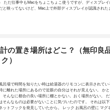
） ただ仕事中もMacをちょこちょこ使うですが、ディスプレ
だと映ってないけど、Mac上で外部ディスプレイが認識された
部ディスプレイが主ディスプレのままになっていると、アプリ
外部ディスプレイにアプリが行ってしまい色々使いづらいわけ
体と外部ディスプレイの表示をミラーリングして、どちらも主
のを表示させ、さらに解像度を変更するということをしてまし
ppleScriptが先ほどの記事にあります。 ただ、そのスクリプトが
てから動作しなくなってしました。 以前のバージョンでは、
計の置き場所はどこ？（無印良品
で「ディスプレイをミラーリング」というチェックボックスで
のようにドラッグが必要に変わっていたんですね… そのため、
ック）
ィスプレイを切り替える方法に変更してAppleScriptを作り直
下です。 tell application "System Preferences" activate set cur
m.apple.preference.displays" end tell delay 1 tell application "
ystem Preferences" delay 1 click button "ディスプレイ設定…" of 
風呂場で時間を知りたい時は給湯器のリモコンに表示されてい
の内蔵と外付けディスプレイの選択はselectで行う select row 1 of ou
時に離れた場所にあるので近眼の自分はそれが見えない。 か
a 1 of she...
、そんなに都合の良い場所に棚とかない。おく場所がない。 
はそんなものは必要がないことに気づいたのです。 それは以
ネットフックを発見していたから。 レック お風呂の壁に マグネッ