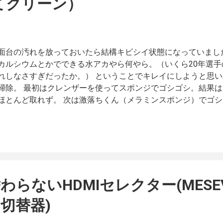
てクリーン）
を送ったのですが、結局もうちょっと確認が必要ということで
レーション。 電話ではリモート接続してもらってBluetooth
ど、「詳細設定」ボタンが表示されないのは現在把握していな
まい。 「Montereyは出たばかりで、何か問題があるのかも
面台の汚れを放っておいたら結構キビシイ状態になっていまし
状できる対応としては、OSの再インストールを行なってみて
カルシウムとかでできる水アカやら何やら。（いくら20年選
。 仕方ないから再インストールを試したのですが… 以下のペ
れしなさすぎだったか。） ということでキレイにしようと思
ころ、 macOS を再インストールする方法 開始はするのです
掃除。 最初はクレンザーを使ってスポンジでゴシゴシ。結果
も進まず。 残り時間が15時間表示される始末。 インストーラ
ほとんど取れず。 次は激落ちくん（メラミンスポンジ）でゴ
いる様子もない感じ。 結局キャンセルしてしまいました。 そ
にも洗剤をつけてはスポンジでゴシゴシしたけれど、ほとんど
ど、同じようなところで進まなく...
強し。 もう別のアプローチしかない！と探して見つけたのが
お掃除グッズ。 コニシ こすってクリーン Amazon 楽天市場
ペーパーですけどね。 使い方は洗面台をこれで擦るだけ。簡単
乾いている状態でやるのと、あまり強い力を入れないというと
と汚れが取りずらくなるし、力を入れすぎるとキズをつけちゃ
らないHDMIセレクター(MESEV
、注意事項にカラー便器には使わないでくださいと書いてあり
てないので分からないですが、擦るとキズが出やすいのでしょ
I切替器)
真の、水アカなどが取れない洗面台で使ってみました。 (*/ω ＼
から、数十秒こすったところ… ( ˶˙º˙˶ )おー 結構、思いのほ