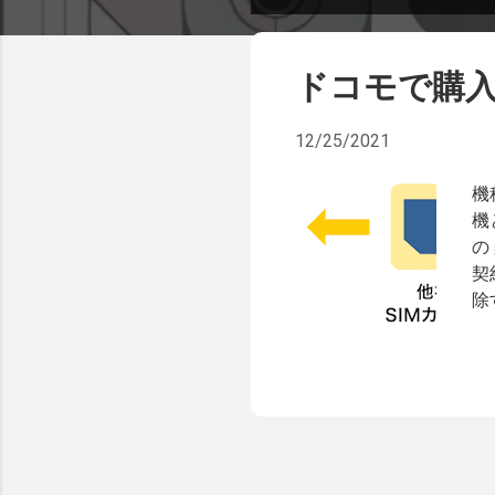
稿
ドコモで購入し
12/25/2021
機
機
の
契
除
か
て
知
で
ン
う
て