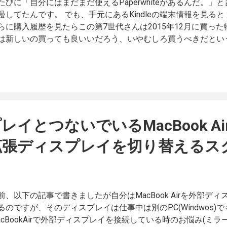
たびに「自分にはまだまだ使えるPaperwhiteがあるんだ。
慢してたんです。 でも、手元にあるKindleの端末情報を見ると
らに購入履歴を見たらこの第7世代さんは2015年12月に買った
は新しいの買っても良いいだろう、いやむしろ買うべきだとい
いKindle Paperwhiteを購入しました。シグネチャーエデ
いですが、広告なしモデルで。 【NEWモデル】Kindle Paperwhite
レイ 色調調節ライト搭載 広告なし Amazon 今さらなので機
7世代から第11世代に買い替えてみて自分的に変わって良かっ
ます。 と、機能の紹介はしないと書きましたが、スペックの差
代のスペック 第11世代のスペック スペック上、第7世代と第
イとつないでいるMacBook A
画面サイズが6から6.8インチに大きくなった ・解像度は変わらず3
 ・保存容量は倍 ・充電のUSB端子がtype-Cに ・バッテリ
拡張ディスプレイを切り替えるス
で伸びた？ ・充電は9Wのアダプターを使えば2.5時間に短縮 
更点があります。（重さなんかはサイズ比で言ったら軽くなっ
的に大きな差があって、ひとつ前の代10世代からなんでしょ
体は風呂で使ったりしないので自分はどうでも良い）ため、ベ
前、以下の記事で書きましたが自分はMacBook Airを外部デ
がなくなってフラットになっているんですよね。 ページ送り
るのですが、そのディスプレイは仕事中は別のPC(Windwos
を押すわけですけど、ベゼルと段差があってなんかいつも気に
acBookAirで外部ディスプレイを接続している時のお悩み(ミ
段差が解消されたのは結構大きい差でした。 これが良かった点の1