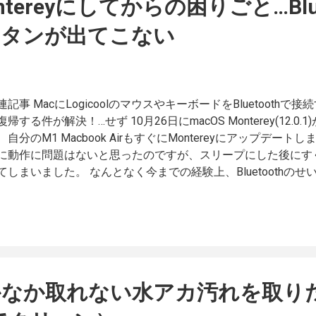
ntereyにしてからの困りごと…Blue
ボタンが出てこない
連記事 MacにLogicoolのマウスやキーボードをBluetooth
復帰する件が解決！…せず 10月26日にmacOS Monterey(12.
、自分のM1 Macbook AirもすぐにMontereyにアップデー
に動作に問題はないと思ったのですが、スリープにした後にす
てしまいました。 なんとなく今までの経験上、Bluetoothのせ
ているBluetoothのキーボードとマウスをOFFにすると、ス
は無くなりました。 いや待て…アップデートする前はこんなこ
luetoothの設定でスリープ解除はしない設定にしていたはずなの
たはスリープ解除する場合 そこで、Bluetoothの設定を見に
… 「Bluetoothデバイスでコンピュータのスリープ解除を可
ど、それを表示する為の「詳細設定」ボタンが表示されない… 
かなか取れない水アカ汚れを取り
、クリックできるとかでも無ないです。 ネットを探すも情報はな
トにチャットで確認してみることに。 チャットでは状況やBluet