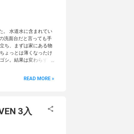
電話でのサポートにエス
設定を見てもらったりしたけ
い現象だとかで分からず
知れません」ということで、
た。 水道水に含まれてい
くださいと言うことでし
手の洗面台だと言っても手
ージに従って行なってみた
い立ち、まずは家にある物
が、3時間ぐらい放置してい
はちょっとは薄くなったけ
ログを見ても、何か進行し
シゴシ。結果は変わらず。
の後数回実行してみました
元と変わらない。 水アカ
以下の陶器の洗面台・便座
READ MORE »
 スポンジと言うかほぼサン
。 ちょっとした条件とし
ころがキモ。 （乾いてな
うという事ですね。） あ
EN 3入
ました。 カラーの物を使
うかね。 さっそく以下の
 *)きたない 水気をとっ
か、落ちました。 しかも上に