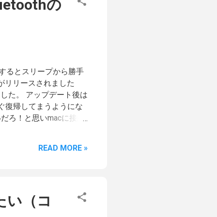
toothの
で接続するとスリープから勝手
0.1)がリリースされました
トしました。 アップデート後は
ぐ復帰してまうようにな
いだろ！と思いmacに接続
リープから勝手に復帰するこ
となかったし、以下の
READ MORE »
に。 Macが突然スリープ
行くと以下のようになってお
能にする」を表示したいのだ
ちなみに見えないだけ
たい（コ
いので、Appleのサポ
ooth設定画面のキャプチ