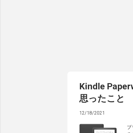
（
報
（
レ
ず
時
か
下
分
完
い
Kindle P
思ったこと
12/18/2021
ブ