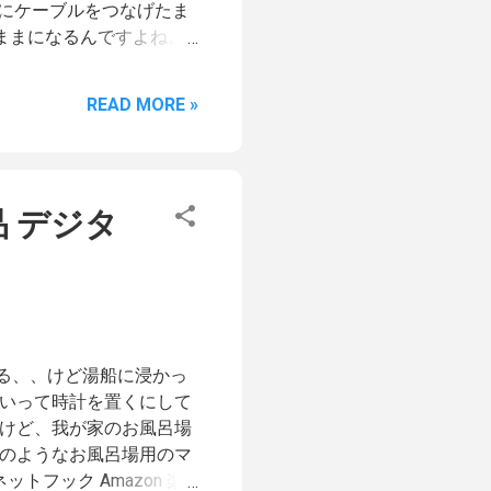
イにケーブルをつなげたま
ままになるんですよね。
を開いた時にその映らな
です。 そのため以前は、
READ MORE »
ディスプレイとして同じ
た。 そのための
Montereyにアップデート
環境設定のディスプレイ設
 デジタ
切り替えられたのが、以
ミラーリングではなく主
しました。 そのスクリプト
rent pane to pane
System Events" tell process
window 1 delay 1 -- 左サ
る、、けど湯船に浸かっ
tline 1 of scroll
といって時計を置くにして
だけど、我が家のお風呂場
下のようなお風呂場用のマ
トフック Amazon 楽