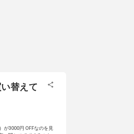
設定」>「一般」>「情
Iで登録されている端末情報
示されて、連絡先メールアド
に受付確認メールがくるは
は来ず、結局翌日の午前９
ただメールが届いたら完了
操作の内容はAppleの以
通信事業者で使う方法 自
復元することで、解除は
SIMロックなし」となって
に買い替えて
）が3000円 OFFなのを見