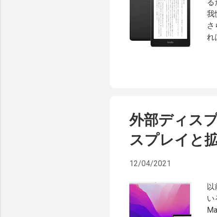
る
我
さ
れ
し
な
プ
第
い
世
外部ディスプレ
・
ず
スプレイと
と
変
12/04/2021
分
自
以
差
い
端
M
の