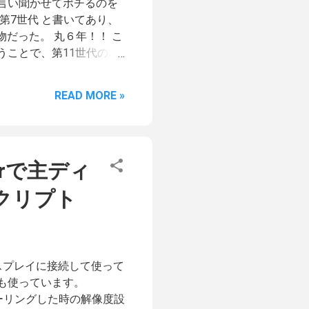
」と言い聞かせてポチるのを
 第7世代 と書いてあり、
物だった。 丸６年！！ こ
うことで、第11世代の新
ィションとか言う高いやつでは
 (8GB) 6.8インチディス
READ MORE »
能の紹介とかはしないですが
た所をあげてみたいと思
は載せておきます。 第7
11世代間を比較してみると
irで主ディ
00dpi ・重さは変わら
ー持ちは最大１０週間と言うこ
クリプト
・防水仕様に変更 と言った
た） これ以外にも一つ自
うけど防水になった（防水
ゼルとディスプレイに段
ィスプレイに接続して使って
する時って、画面の左右の
)でも使っています。
なってたんですよね。 こ
ラーリングした時の解像度設
つ目...