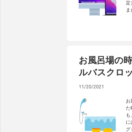
定
ま
外
い
本
も
A
し
お風呂場の時
定
下
ルバスクロ
デ
が以
11/20/2021
"co
"S
お
イド
た
are
も
に
グ