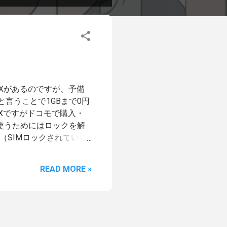
 Xがあるのですが、予備
言うことで1GBまで0円
e Xですがドコモで購入・
使うためにはロックを解
（SIMロックされている
ロック」という項目があっ
は何をすれば良いのか全然
READ MORE »
、オンラインのそれぞれ
かると言う事で、これはオ
解除ってどうなるんだろ
アカウントのログインを経
るだけ。 なおIMEIは、