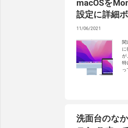
macOSをMo
設定に詳細
11/06/2021
関
に
が
特
っ
し
と
B
ま
り
け
洗面台のな
で
ー