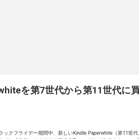
電話をかける）ダイヤルで 「*#06#」を入れて表示するか、「
」に表示されます。 IMEIを登録すると、ドコモ側でそのIME
自分の場合はiPhoneXの256GBモデルだよと言う情報）が表
スを登録し申込みを確定。 その後、登録したメールアドレス
なんだけど、夜の10時過ぎに申し込んだからかすぐにメール
にメールが届きました。（夜は処理が止まっているのかな） 
というとそうではなく、iPhone側で操作をしないといけない。 
のページに書かれています。 iPhone のロックを解除して別の
の場合は、SIMカードは手元にないので上記の方法で消去して
了。 再び「設定」>「一般」>「情報」>SIMロックを見ると「
ました。 こんな感じで、機種変して放置していたiPhon...
aperwhiteを第7世代から第11世代
ラックフライデー期間中、新しいKindle Paperwhite（第11世代