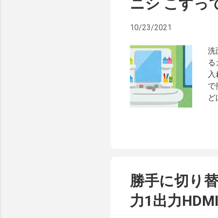
ニシ こすっ
ャ
カ
10/23/2021
れ
じ
洗
現
る
た
入
と
で
て
ど
て
他
け
は
の
ド
て
い
勝手に切り替わ
と
っ
力1出力HDM
写
て