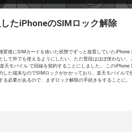
たiPhoneのSIMロック解除
種変後にSIMカードを抜いた状態でずっと放置していたiPhone
として外でも使えるようにしたい、ただ普段はほぼ使わない、と
 楽天モバイル で回線を契約することにしました。 このiPhon
約した端末なのでSIMロックがかかっており、楽天モバイルで
する必要があるので、まずロック解除の手続きをすることに。 
どうかはiPhoneの「設定」>「一般」>「情報」の中に「SIM
、そこに表示されています） とは言え、SIMロック解除って
らなかったのですが、どうやらドコモショップに行くか、電話
手続きする方法があるようです。 オンライン以外は3300円か
ライン手続き一択。 でも、SIMカードが入っていない端末の
？と思いつつ、 ドコモのSIMロック解除の説明ページ からd
、手続きページへ。 手続きページでは解除する端末のIMEIを入れ