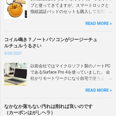
掃除をするわけだけど、そのためには、MX
思ったのですがMX KEYS miniはUnifyingで
そキーホルダー的に鍵につけるとか、バッ
ブと使ってきてますが、スマートロックと
Ergoの底面に磁石でついているプレートを
はなく、Logi Boltという新しいレシーバー
グのポケットに忍ばせておくとかできるけ
指紋認証パッドのセットも購入して玄関の
外し、ボール部分の下に開いている穴に綿
でしか接続できない。それにレシーバーが
ど、自分が使っているごく普通の二つ折り
ドアに設置しました。 SwitchBot スマート
棒などを突っ込んで、ボールを外す必要が
本体に付属しておらず別売り。 スリープし
の財布だと、小銭入れなんかに入らないこ
READ MORE »
ロック 指紋認証パッド セッ ト Amazon 楽
あります。 プレートを外すまでは良いけ
たときにキーボードをOFFにするか、
ともないけど、入れてもスマートじゃな
天市場 SwitchBotの指紋認証パッドでは、
ど、穴に突っ込む綿棒などを常備しておか
Bluetoothの接続先を切り替えれば当然Mac
い。 スマートトラッカーなのに、なんだか
指紋、パスコード、NFCタグといくつも解
ないといけないのが面倒。 また、プレート
コイル鳴き？ノートパソコンがジージーチュ
につながっていないのでスリープを解除さ
本末転倒な気分。 そうなると当然カードタ
錠方法があるのだけど、やっぱり何も持た
も外すのは良いとして、付けるとき磁石が
ルチュルうるさい
れることはないのだけど、やっぱり面倒だ
イプになるのですが、同じようなカードタ
ず手ぶらで、そしてワンアクションでカギ
強力なのもあり位置がズレて付いてしまっ
しスマートではない。 念の為、キーボード
イプの中でもいくつか製品のポイントがあ
3/05/2021
を解錠できるとなる指紋が一番便利。 だけ
たりするので、それなりに面倒。 掃除の煩
を接続した時のスリープ解除の理由を、ロ
るわけです。 カードタイプ選びのポイン
ど、やっぱりというか、きっちり指紋セン
わしさを解消する便利アイテム だけど、世
グで確認してみると、
ト：厚み まず「厚み」について。 ちなみに
以前会社ではマイクロソフト製のノートPC
サーの場所に指を当てられないとそこそこ
の中には上で書いたような面倒に対する解
(AppleBCMWLANCore) Wake reason = wlan,
クレジットカードの厚さは、国際規格で
であるSurface Pro 4を使っていました。 会
エラーになる。 家族も使っているけど、あ
決策を提供してくれる方がいるようで。 そ
kern.wakereason: 'SMC.OutboxNotEmpty
0.76mmと決まっているそうです。 そのう
社がリモートワークになり自宅で使うよう
まりキッチリ使わないタイプの人間だから
れがAmazonで販売されているこれ。 MX
smc.70070000 wifibt wlan' マウスの時と同
えで、例えばAnkerの Eufy Security
になったのですが、搭載しているCPUが
結構な頻度でエラーになる。そして自分に
ERGO ボール着脱用スティック Amazon 3D
じログが出ている。 あれ？「wlan」って
READ MORE »
SmartTrack Card は厚みが約2.4mm。クレジ
Core-i5で非力だった(zoomがきつい)ことや
クレームが来る。 ちなみに指紋認証は、５
プリンターで打ち出した感がアリアリで、
wifi lanのことで、コレってネットワーク経
ットカ...
同じくSurfaceを使っている同僚の何台かが
回連続で失敗したら１分間無効化され、１
これだけのものを買う必要があるの？と、
由でMacをスリープから叩き起こしている
バッテリー膨張の被害にあって、交換され
分後に再度失敗したら５分間無効化され
なかなか落ちない汚れは削れば良いのです
見つけた時は思ったのだけど、ものは試し
ってログなのでは？と思い、関連するの設
るされることになりました。 Surface Proは
る、と言った具合にどんどん無効化時間が
（カーボンはがしヘラ）
ということで購入。 このスティックは、
定を確認すると、ネットワーク経由でスリ
タブレット端末みたいな感じで、コンパク