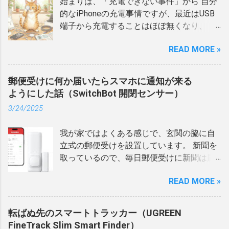
始まりは、「充電できない事件」から 自分
うとき）同じSSIDの設定ににすると、親機
的なiPhoneの充電事情ですが、最近はUSB
を掴んでほしいのに中継機を掴んだり、そ
端子から充電することはほぼ無くなり、
の逆があったりでずっと敬遠していたので
MagSafe充電器を愛用しています。 バッテ
す。 これはまさにメッシュWi-Fi環境にした
READ MORE »
リーの減り具合にもよりますが、毎日寝る
ら解消するのになぁと思っていたのです
時にセットして、朝に取り外して一日使
が、親機は2018年に購入したNECの Aterm
う、というスタイルが定着しました。 もと
WG2600HP3 でメッシュには非対応。 た
郵便受けに何か届いたらスマホに通知が来る
もとMagSafeを使い始めたのは、家族が使
だ、中継機として使っているルータは
ようにした話（SwitchBot 開閉センサー）
っていたスマホ（Android）のトラブルがき
Aterm WG1200HP4 というモデルで、メッ
3/24/2025
っかけです。 少し雑にUSBケーブルを抜き
シュに対応しているものでした。 余談 コン
差ししていたせいか、ある日突然、充電が
セントに直差しする中継機って… ちょっと
我が家ではよくある感じで、玄関の脇に自
できなくなってしまったんです。 最初は
話がわき道にそれるのですが、自分は中継
立式の郵便受けを設置しています。 新聞を
「ケーブルの断線かな？」と思って買い替
機をこれまで何台か購入してきました。
取っているので、毎日郵便受けに新聞は届
えたのですが、結局のところ本体側のUSB
WG1200HP4の前は、NECの W1200EX と言
くわけだけど、それ以外にも郵便や通販で
端子が壊れてしまっていました。 こうなる
うコンセントに直差しするタイプ、その前
READ MORE »
買った小さな荷物などが郵便受けに届くの
と本当に厄介です。データがクラウドにバ
はTP-Linkで同じようにコンセントに直差し
で、そこそこの頻度で何か入っていること
ックアップされていないと、バッテリーが
するタイプを購入しています。 で、これら
になる。 とはいえ、郵便受けに届くものっ
切れた瞬間、修理が終わるまで完全にお手
転ばぬ先のスマートトラッカー（UGREEN
のコンセント直差しタイプの子機なんです
て、そもそも急いで受け取る必要のないも
上げです。 現に、家族とLINEでやり取りを
FineTrack Slim Smart Finder）
が、コンセントの位置が低かったためか、