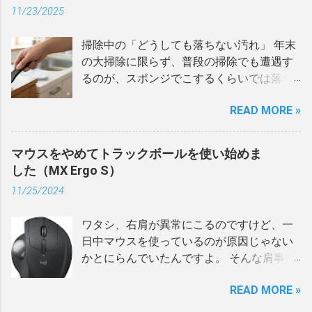
伸びて行く仕様になっている。 指紋だけで
MX Ergoのプレートのボールを取り出す穴
ープ解除するかどうかの設定が、 システム
11/23/2025
トさでは気に入っていたのですけどね。 た
はなく、パスコードでの解錠も有効にして
の下に磁石で取り付けるもの。 そのため、
環境設定の中の「バッ...
だ、静かな場所で使っていると本体の電源
いるので、指紋でエラーになってもパスコ
20度の傾斜をつけて利用する場合専用のア
掃除中の「どうしても落ちない汚れ」 年末
入力に近いところから、ジージーと言う音
ードで解錠できるけど、家人がそれを覚え
イテムであって、フラットで利用する場合
の大掃除に限らず、普段の掃除でも遭遇す
が聞こえる?とは思っていました。といって
ているかあやしいワケで‥。 指紋認証がう
は利用できないので、その点は注意。 磁石
るのが、スポンジでこするくらいでは落ち
も、それほどの音ではなかったので普通は
まく行かなかった場合や、もしも（スマー
はスティックの底面に埋め込まれているけ
ない頑固なこびり付き系の汚れ。爪でカリ
気にしてはいませんでした。 Surfaceの交換
トロックや認証パッドの不具合、電池切
ど、その磁力は弱い。取り付けたあと、指
READ MORE »
カリやってみると少しは取れるような頑固
品としてF社のノートPCを会社から受け取
れ）のために、結局、自分もドアのカギ自
で軽くちょんとすると動くぐらい弱い。 だ
なやつ。 こするのではなく削るのが有効だ
りました。今回のPCは普通の折りたたみ式
体は持ち歩いている。 もしもの為にカギを
から、最初付けた際にはこんなに弱くてい
とはいえ、マイナスドライバーや金属製の
ですが、コンパクトだけどCore-i7なので、
マウスをやめてトラックボールを使い始めま
持っているのは良しとしても、せっかくの
いの？って不思議に思ったんだけど、結果
ヘラを持ち出すと、汚れと一緒に素材その
zoomを使っていても余裕な感じ。 普通に
した（MX Ergo S）
なので普段はカギは使いたくない。 でも、
としてはこれで全然問題なかったのでし
ものまで傷つけてしまいそうで、怖くて使
数日使っていたのですが、外部ディスプレ
指紋でサッと解錠できないのも解消した
た。 なぜかと言うと、穴の下にスティック
11/25/2024
えないんですよね。 傷つけずに汚れを攻め
イの出力がおかしくなり、その後ブルース
い。ということでNFCってどうなの？と思
を置いた際、穴に少しだけスティックが入
る道具 削り落とすけれど、相手を傷つけず
クリーンが発生するなど不具合を連発した
って試してみることに。 もともと指紋認証
った状態になっているため、磁力が弱くて
ワタシ、右肩が異常にこるのですけど、一
に汚れだけを攻撃できる都合の良い武器と
ので同じ機種ですが交換してもらうことに
パッドのセットの中に、解錠用のICカード
も穴...
日中マウスを使っているのが原因じゃない
は？ 上にも書いたけど金属製は強すぎる
しました。 交換後、早速使用してみるとPC
(NFC)は付属していたのだけど、やはりカー
かとにらんでいたんですよ。 そんな肩事情
し、プラスチックの定規やカードみたいな
本体から「ジージー」という音がしていま
ドなので、財布やカードケースに入れるこ
もあって、ネットで見かけた「トラックボ
ものなら良いかもしれないけど、もっと適
した。ファンの音かとも？思ったのです
とになるので、サッと出すと言うわけには
READ MORE »
ールにしたら肩こりが減った」という話に
したものがありそうだし。 ということで、
が、使用し続けると、重い処理を走らせた
いかない。 ただ、NFC自体はカード型以外
興味があり、トラックボールを試してみた