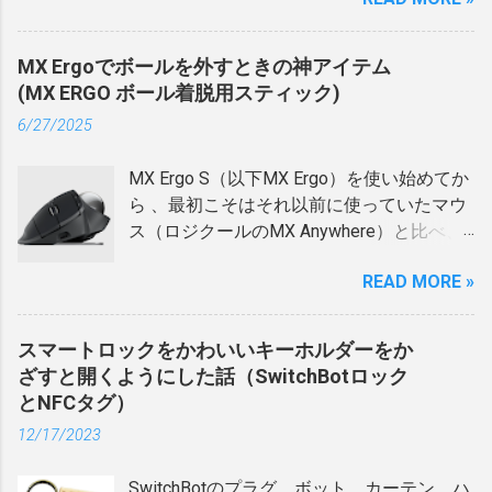
中継機としたメッシュは...
OFFにすることで可能であった、Bluetooth
ち物セットの場所はわかる。（スマホは出
ポストに郵便物が届いたら、スマホに通知
充電器 まず購入したのが、こちらのESR製
デバイスから スリープ解除を行わない（さ
かけたとき以外はバッグから離れるし、ス
が来るように！ SwitchBot 開閉センサーで
です。 ESR HaloLock Kickstand Magnetic
せない） という指定ができなくなっていま
マホ自体でトラッキングできるので、これ
MX Ergoでボールを外すときの神アイテム
簡単にできた。 SwitchBot製品をいくつか
Wireless Charger Amazon 楽天市場 自分が
した。 上記ができないと、自分の環境では
は別として） 特に、お財布は支払いなどで
(MX ERGO ボール着脱用スティック)
持っている自分には、「これだ！ これ
購入した当時は3,000円以上していました
Logicoolのマウス「 MX Anywhere 2S 」を
たまにフリーになるし一番の貴重品。やは
っ！」という感じの内容。 要は、
が、今だともっと安く、セール時期だ...
6/27/2025
Bluetoothで接続しているとスリープさせて
り、一番安心できる状態にしておきたい。
「SwitchBot 開閉センサー」を郵便受けに
も、すぐにスリープが解除するのを防ぐこ
ということでお財布にスマートトラッカー
取り付け、郵便受けのフタが開閉した際に
MX Ergo S（以下MX Ergo）を使い始めてか
とができないという悩みがありました。 そ
を付けるのが一番良さそうということに。
センサーが反応し、最終的にスマホに通知
ら 、最初こそはそれ以前に使っていたマウ
れについては、こちらに記事にしました。
キーホルダー型か？カード型か？形状の比
が届くというもの。 さっそく開閉センサー
ス（ロジクールのMX Anywhere）と比べ、
macOSをMontereyにしてからの困りごと…
較 では、どのようなスマートトラッカーを
を購入。 SwitchBot 開閉センサー Amazon
細かい動きができないとか、機能としてホ
Bluetoothの設定に詳細ボタンが出てこない
付けるか？ですが、スマートトラッカーと
楽天市場 開閉センサーはスマホと直接つな
READ MORE »
イールがフリースピンに対応していないと
この時は結局、Logicoolのデバイスでは
いえばAppleの AirTag が代表格。 でも、今
げて使うものではなく、基本的にSwitchBot
か不満点があったけど、それらもしばらく
USBドングルのUnifyingレシーバーで接続で
だとAirTagのようなコインやキーホルダー
ハブにつなげて使うもの。 うちには既に
すると慣れてしまい、親指だけで移動でき
きるので、それで一件落着したのです。 し
スマートロックをかわいいキーホルダーをか
タイプの形状のものだけではなく、クレジ
SwitchBotハブがあるのでOKと思い、さっ
るのがむしろ当たり前な体に。 しかし、そ
かし、新たにLogicoolのキーボード「 MX
ざすと開くようにした話（SwitchBotロック
ットカードと同じ形状のカードタイプのも
そく家の外の郵便受けにセンサーを置いて
んなMX Ergoにはちょっとしたウィークポ
KEYS mini 」を購入し、Bluetoothで接続し
とNFCタグ）
のがあります。 製品としてはキーホルダー
みたのだけど、家の2階にあるハブと直線距
イントがあって、それはボールやその受け
た所、やっぱりマウスのときと同じよう
タイプのものが多く、バリエーションもた
離では大した距離がないとはいえ、外にあ
12/17/2023
止める部分に汚れが溜まりやすく、頻繁に
に、スリープさせてもすぐに解除されてし
くさんあるけど、例えばAirTagは厚さが
る開閉センサーとは接...
ボールの動きが悪くなること。 そうなると
まう症状が… またUnifyingレシーバーで、と
8mmある。 キーホルダータイプは、それこ
SwitchBotのプラグ、ボット、カーテン、ハ