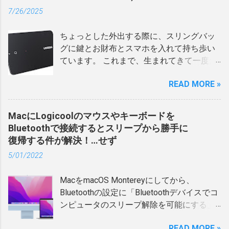
のばかりなので、普段は、届いたかどうか
しないといけないのに、残量は刻一刻と減
出力やアンテナのためかわかりませんが、
7/26/2025
あまり気にならないのだけど、雨の日には
っていく……あの時のパニックはなかなかの
イマイチな使用感でした。 子機自体が親機
郵便受けのフタの閉まりが甘いのか、入れ
教訓になりました。 「USB端子を物理的に
の電波をきちんと受信できていない感じ
ちょっとした外出する際に、スリングバッ
られたときに濡れてしまったのかわからな
消耗させないために、ワイヤレス充電に切
で。 それに引き換え、WG1200HP4はルー
グに鍵とお財布とスマホを入れて持ち歩い
いけど、少なからず湿った状態になってし
り替えよう」 そんな思いで、わが家の
タとしては廉価グレードの物ですけど、中
ています。 これまで、生まれてきて一度た
まっていることがある。 早く郵便受けから
MagSafe生活がスタートしたわけです。 ワ
継機として使った際にはW1200EXより全然
りともお財布やバッグをなくしたことはな
取ることができれば、ちょっと湿った状態
イヤレス充電に踏み切るまでの「懸念点」
親機からの電波を受信できています。 コン
READ MORE »
いのだけれど、この先はどうかわからない
ぐらいで済むのだけど、時間が経ってしま
もちろん、移行にあたっては気になる点も
セント直差しタイプは指すだけみたいな手
ので、転ばぬ先の杖としてスマートトラッ
うと、あぁ……って感じになってしまうこと
ありました。 充電速度： 有線より遅い（寝
軽さはあるけれど、逆に場所のアレンジが
カーを付けておきたいなーと思い立ったの
もある。 それと、上で郵便受けに来るもの
MacにLogicoolのマウスやキーボードを
ている間に充電するので、自分は許容範
できないとか、コンセントが２口ある場合
です。 どこにつける？スマートトラッカー
は急いで受け取る必要がないものばかりと
Bluetoothで接続するとスリープから勝手に
囲）。 熱の問題： ワイヤレス充電の特性
にもう片方に干渉し気味といったデメリッ
の最適な場所探し じゃあ、どのようにスマ
書いたけれど、最近、届いたらすぐ返信し
復帰する件が解決！…せず
上、熱を持ちやすい（バッテリーの寿命に
トもあり、今は使ってないです。 メッシュ
ートトラッカーを付けるか？と考えたと
たいものや、濡れてしまってもう一度送っ
影響しそうで少し心配）。 スマホリング：
対応した新しい親機を購入 中継機の話はさ
5/01/2022
き、鍵はバッグの中についているフックに
てもらうことになったら大変、といった郵
自分はMagSafe式のリングを使っているの
ておき、WG1200HP4に合わせて親機をメ
取り付けているのでバッグと鍵はもう一蓮
便物があり、何かうまい方法がないかな？
で、充電のたびに「外して、朝また付け
ッシュ対応のルータに変更しないとダメな
MacをmacOS Montereyにしてから、
托生の状態。そして、お財布は基本的にバ
と考えていたのです。 とりあえず郵便が届
る」という手間が増える。 これらを天秤に
わけなのです。 そこで、メッシュ対応のル
Bluetoothの設定に「Bluetoothデバイスでコ
ッグに入れっぱなし。 お財布はバッグから
いたら、PCかスマホに通知してくれたらい
かけても、「USB端子が壊れるかも？」と
ータとして評判が良かったWX5400HPを購
ンピュータのスリープ解除を可能にする」
フリーになることもあるけど、基本的にお
いなぁと思って「郵便受け 通知」と入れて
いう不安から解放されるメリットの方が大
入しようとしたのですが、WG1200HP4を
という項目がなくなったため、この項目を
財布の場所さえわかればバッグを含めた持
検索したら、下の記事が最初に出てきた。
きい、と判断しました。 ESRのワイヤレス
READ MORE »