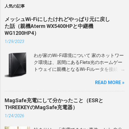
人気の記事
メッシュWi-Fiにしたけれどやっぱり元に戻し
た話（親機Aterm WX5400HPと中継機
WG1200HP4）
1/29/2023
わが家のWi-Fi環境について 家のネットワー
ク環境は、居間にあるFlets光のホームゲー
トウェイに親機となるWi-Fiルータを接続
し、家族が主に使う部屋に中継機を置いて
READ MORE »
います。 親機と中継機のSSIDは長らく分け
て使っていたのですが、そうすると居間と
中継機のある部屋を行き来する際に、持ち
MagSafe充電にして分かったこと（ESRと
歩いているスマホのWi-Fiを接続し直さない
THREEKEYのMagSafe充電器）
といけなかったりします。 SSIDを親機と中
1/24/2026
継機で同じにしてもいいのかな？と思いつ
つ、以前（今と使っているルータなどと違